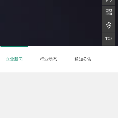
地址
微信二维
TOP
返回顶部
企业新闻
行业动态
通知公告
年份筛选：
共找到
27
篇相关文章